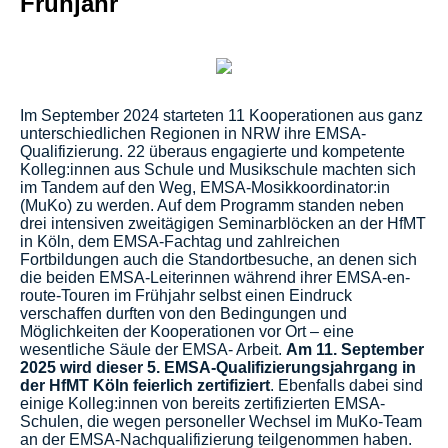
Frühjahr
Im September 2024 starteten 11 Kooperationen aus ganz
unterschiedlichen Regionen in NRW ihre EMSA-
Qualifizierung. 22 überaus engagierte und kompetente
Kolleg:innen aus Schule und Musikschule machten sich
im Tandem auf den Weg, EMSA-Mosikkoordinator:in
(MuKo) zu werden. Auf dem Programm standen neben
drei intensiven zweitägigen Seminarblöcken an der HfMT
in Köln, dem EMSA-Fachtag und zahlreichen
Fortbildungen auch die Standortbesuche, an denen sich
die beiden EMSA-Leiterinnen während ihrer EMSA-en-
route-Touren im Frühjahr selbst einen Eindruck
verschaffen durften von den Bedingungen und
Möglichkeiten der Kooperationen vor Ort – eine
wesentliche Säule der EMSA- Arbeit.
Am 11. September
2025 wird dieser 5. EMSA-Qualifizierungsjahrgang in
der HfMT Köln feierlich zertifiziert
. Ebenfalls dabei sind
einige Kolleg:innen von bereits zertifizierten EMSA-
Schulen, die wegen personeller Wechsel im MuKo-Team
an der EMSA-Nachqualifizierung teilgenommen haben.