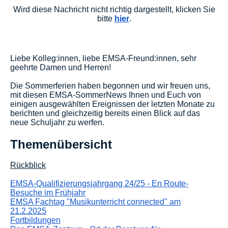
Wird diese Nachricht nicht richtig dargestellt, klicken Sie
bitte
hier
.
Liebe Kolleg:innen, liebe EMSA-Freund:innen, sehr
geehrte Damen und Herren!
Die Sommerferien haben begonnen und wir freuen uns,
mit diesen EMSA-SommerNews Ihnen und Euch von
einigen ausgewählten Ereignissen der letzten Monate zu
berichten und gleichzeitig bereits einen Blick auf das
neue Schuljahr zu werfen.
Themenübersicht
Rückblick
EMSA-Qualifizierungsjahrgang 24/25 - En Route-
Besuche im Frühjahr
EMSA Fachtag "Musikunterricht connected" am
21.2.2025
Fortbildungen